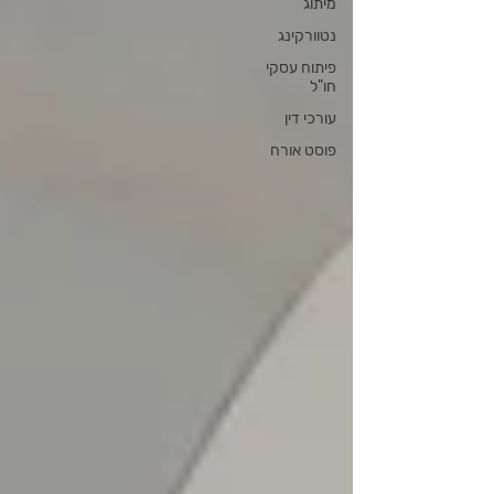
מיתוג
נטוורקינג
פיתוח עסקי
חו"ל
עורכי דין
פוסט אורח